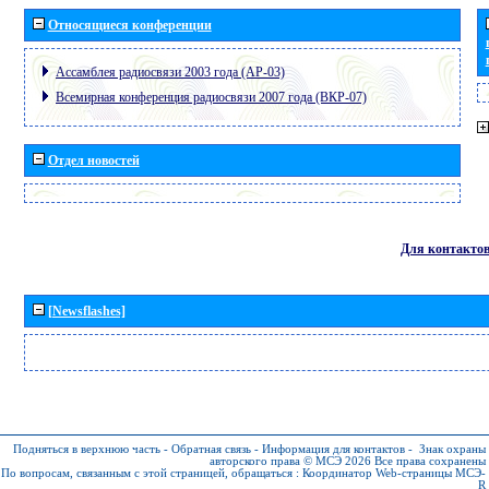
Относящиеся конференции
Ассамблея радиосвязи 2003 года (АР-03)
Всемирная конференция радиосвязи 2007 года (ВКР-07)
Отдел новостей
Для контакто
[Newsflashes]
Подняться в верхнюю часть
-
Обратная связь
-
Информация для контактов
-
Знак охраны
авторского права © МСЭ 2026
Все права сохранены
По вопросам, связанным с этой страницей, обращаться :
Координатор Web-страницы МСЭ-
R