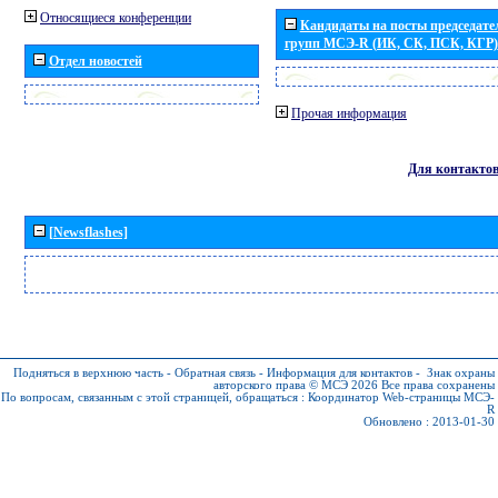
Относящиеся конференции
Кандидаты на посты председател
групп МСЭ-R (ИК, СК, ПСК, КГР)
Отдел новостей
Прочая информация
Для контакто
[Newsflashes]
Подняться в верхнюю часть
-
Обратная связь
-
Информация для контактов
-
Знак охраны
авторского права © МСЭ 2026
Все права сохранены
По вопросам, связанным с этой страницей, обращаться :
Координатор Web-страницы МСЭ-
R
Обновлено : 2013-01-30