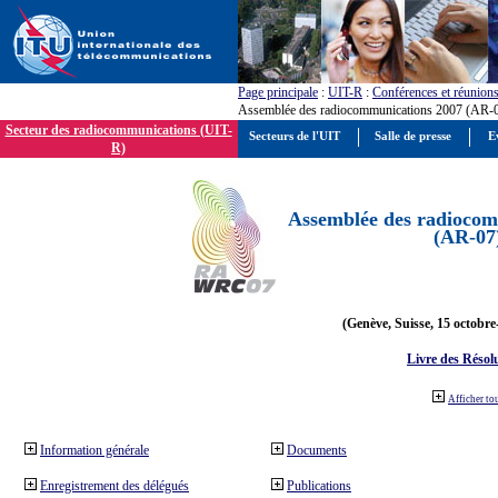
Page principale
:
UIT-R
:
Conférences et réunion
Assemblée des radiocommunications 2007 (AR-
Secteur des radiocommunications (UIT-
Secteurs de l'UIT
Salle de presse
E
R)
Assemblée des radiocom
(AR-07
(Genève, Suisse, 15 octobre
Livre des Résol
Afficher to
Information générale
Documents
Enregistrement des délégués
Publications