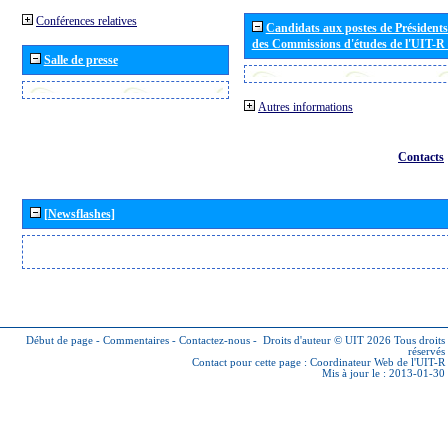
Conférences relatives
Candidats aux postes de Présidents 
des Commissions d'études de l'UIT-R
Salle de presse
Autres informations
Contacts
[Newsflashes]
Début de page
-
Commentaires
-
Contactez-nous
-
Droits d'auteur © UIT 2026
Tous droits
réservés
Contact pour cette page :
Coordinateur Web de l'UIT-R
Mis à jour le : 2013-01-30