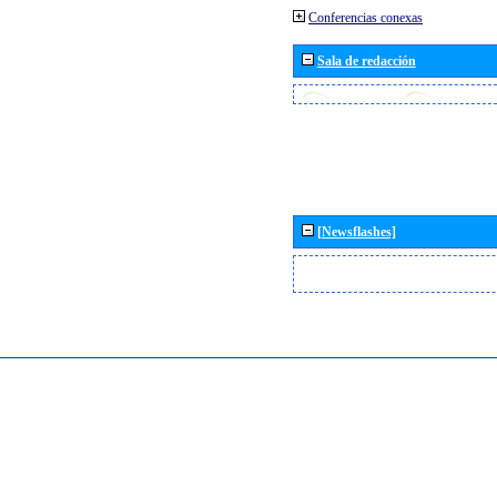
Conferencias conexas
Sala de redacción
[Newsflashes]