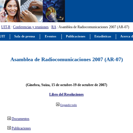
:
UIT-R
:
Conferencias y reuniones
:
RA
: Asamblea de Radiocomunicaciones 2007 (AR-07)
 UIT
Sala de prensa
Eventos
Publicaciones
Estadísticas
Acerca d
Asamblea de Radiocomunicaciones 2007 (AR-07)
(Ginebra, Suiza, 15 de octubre-19 de octubre de 2007)
Libro del Resoluciones
Expandir todo
Documentos
Publicaciones