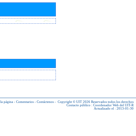
la página
-
Comentarios
-
Contáctenos
-
Copyright © UIT 2026
Reservados todos los derechos
Contacto público :
Coordenador Web del UIT-R
Actualizado el : 2013-01-30