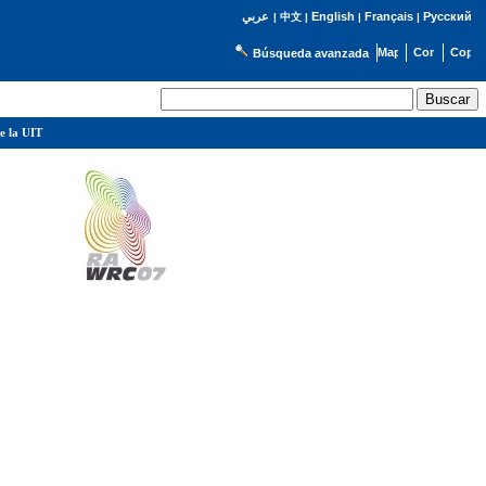
English
Français
Русский
عربي
|
中文
|
|
|
Búsqueda avanzada
e la UIT