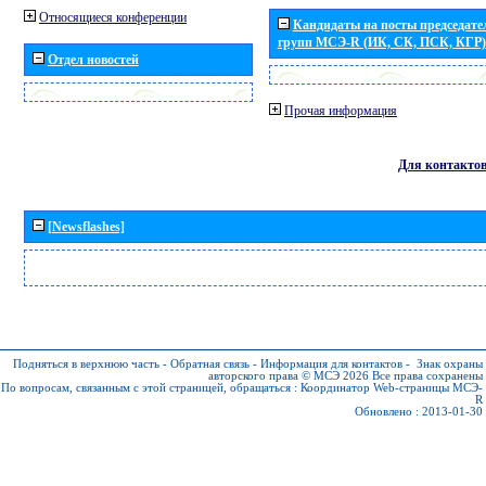
Относящиеся конференции
Кандидаты на посты председател
групп МСЭ-R (ИК, СК, ПСК, КГР)
Отдел новостей
Прочая информация
Для контакто
[Newsflashes]
Подняться в верхнюю часть
-
Обратная связь
-
Информация для контактов
-
Знак охраны
авторского права © МСЭ 2026
Все права сохранены
По вопросам, связанным с этой страницей, обращаться :
Координатор Web-страницы МСЭ-
R
Обновлено : 2013-01-30