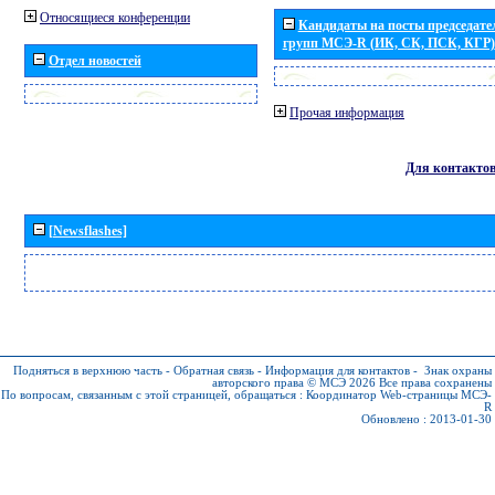
Относящиеся конференции
Кандидаты на посты председател
групп МСЭ-R (ИК, СК, ПСК, КГР)
Отдел новостей
Прочая информация
Для контакто
[Newsflashes]
Подняться в верхнюю часть
-
Обратная связь
-
Информация для контактов
-
Знак охраны
авторского права © МСЭ 2026
Все права сохранены
По вопросам, связанным с этой страницей, обращаться :
Координатор Web-страницы МСЭ-
R
Обновлено : 2013-01-30