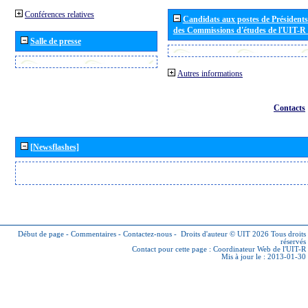
Conférences relatives
Candidats aux postes de Présidents 
des Commissions d'études de l'UIT-R
Salle de presse
Autres informations
Contacts
[Newsflashes]
Début de page
-
Commentaires
-
Contactez-nous
-
Droits d'auteur © UIT 2026
Tous droits
réservés
Contact pour cette page :
Coordinateur Web de l'UIT-R
Mis à jour le : 2013-01-30