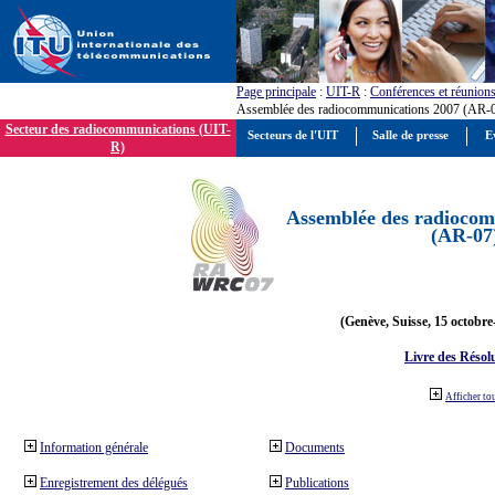
Page principale
:
UIT-R
:
Conférences et réunion
Assemblée des radiocommunications 2007 (AR-
Secteur des radiocommunications (UIT-
Secteurs de l'UIT
Salle de presse
E
R)
Assemblée des radiocom
(AR-07
(Genève, Suisse, 15 octobre
Livre des Résol
Afficher to
Information générale
Documents
Enregistrement des délégués
Publications