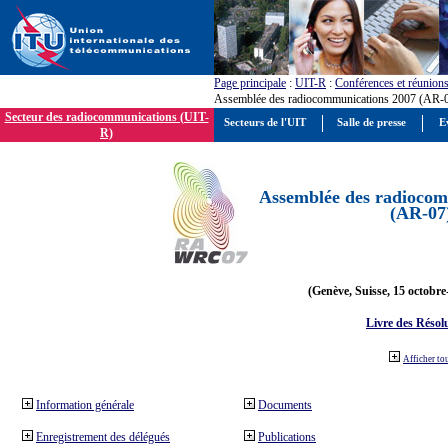
Page principale
:
UIT-R
:
Conférences et réunion
Assemblée des radiocommunications 2007 (AR-
Secteur des radiocommunications (UIT-
Secteurs de l'UIT
Salle de presse
E
R)
Assemblée des radiocom
(AR-07
(Genève, Suisse, 15 octobre
Livre des Résol
Afficher to
Information générale
Documents
Enregistrement des délégués
Publications