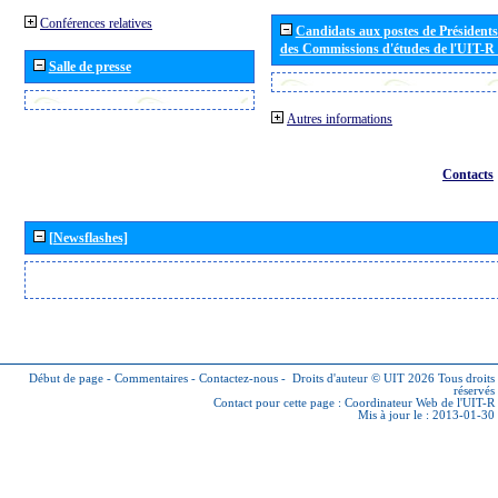
Conférences relatives
Candidats aux postes de Présidents 
des Commissions d'études de l'UIT-R
Salle de presse
Autres informations
Contacts
[Newsflashes]
Début de page
-
Commentaires
-
Contactez-nous
-
Droits d'auteur © UIT 2026
Tous droits
réservés
Contact pour cette page :
Coordinateur Web de l'UIT-R
Mis à jour le : 2013-01-30