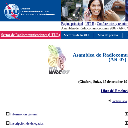
Pagína principal
:
UIT-R
:
Conferencias y reunio
Asamblea de Radiocomunicaciones 2007 (AR-07
Sector de Radiocomunicaciones (UIT-R)
Sectores de la UIT
Sala de prensa
Asamblea de Radiocomun
(AR-07)
(Ginebra, Suiza, 15 de octubre-19
Libro del Resoluci
Contraer todo
Información general
Inscripción de delegados