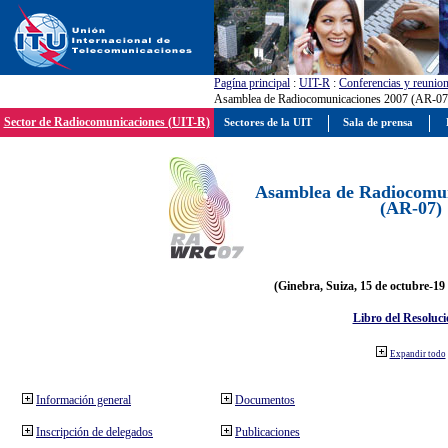
Pagína principal
:
UIT-R
:
Conferencias y reunio
Asamblea de Radiocomunicaciones 2007 (AR-07
Sector de Radiocomunicaciones (UIT-R)
Sectores de la UIT
Sala de prensa
Asamblea de Radiocomun
(AR-07)
(Ginebra, Suiza, 15 de octubre-19
Libro del Resoluci
Expandir todo
Información general
Documentos
Inscripción de delegados
Publicaciones