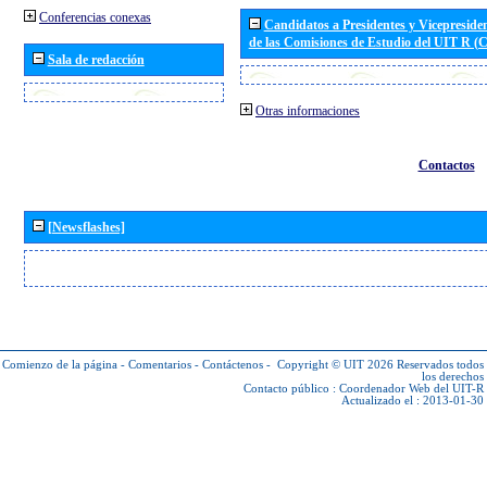
Conferencias conexas
Candidatos a Presidentes y Vicepreside
de las Comisiones de Estudio del UIT R 
Sala de redacción
Otras informaciones
Contactos
[Newsflashes]
Comienzo de la página
-
Comentarios
-
Contáctenos
-
Copyright © UIT 2026
Reservados todos
los derechos
Contacto público :
Coordenador Web del UIT-R
Actualizado el : 2013-01-30