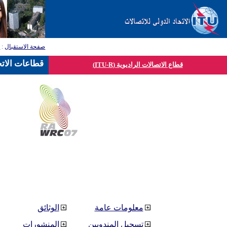
صفحة الاستقبال
:
ق
قطاعات الاتح
قطاع الاتصالات الراديوية (ITU-R)
معلومات عامة
الوثائق
تسجيل المندوبين
المنشورات