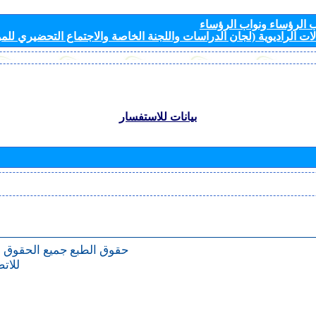
الرؤساء ونواب الرؤساء
ات الراديوية (لجان الدراسات واللجنة الخاصة والاجتماع التحضيري للمؤ
بيانات للاستفسار
حقوق الطبع
جميع الحقوق 
للات