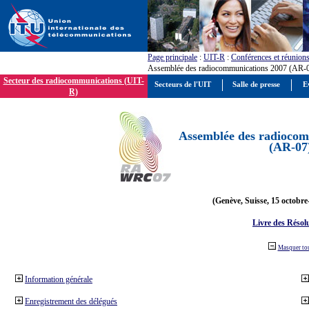
Page principale
:
UIT-R
:
Conférences et réunion
Assemblée des radiocommunications 2007 (AR-
Secteur des radiocommunications (UIT-
Secteurs de l'UIT
Salle de presse
E
R)
Assemblée des radiocom
(AR-07
(Genève, Suisse, 15 octobre
Livre des Résol
Masquer to
Information générale
Enregistrement des délégués