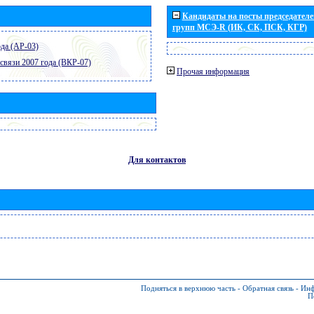
Кандидаты на посты председателей
групп МСЭ-R (ИК, СК, ПСК, КГР)
да (АР-03)
связи 2007 года (ВКР-07)
Прочая информация
Для контактов
Подняться в верхнюю часть
-
Обратная связь
-
Инф
П