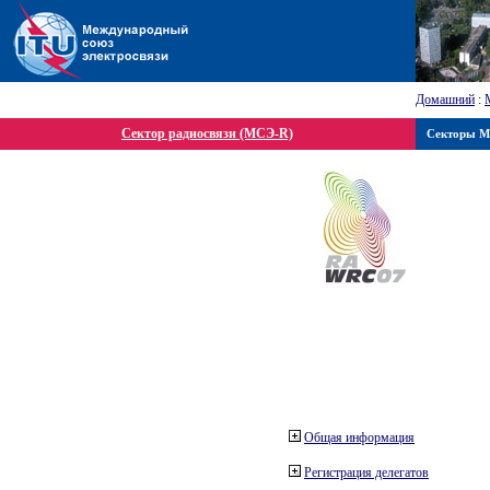
Домашний
:
Сектор радиосвязи (МСЭ-R)
Секторы 
Общая информация
Регистрация делегатов