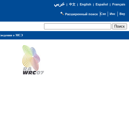
عربي
English
Español
Français
|
中文
|
|
|
Расширенный поиск
ведения о МСЭ