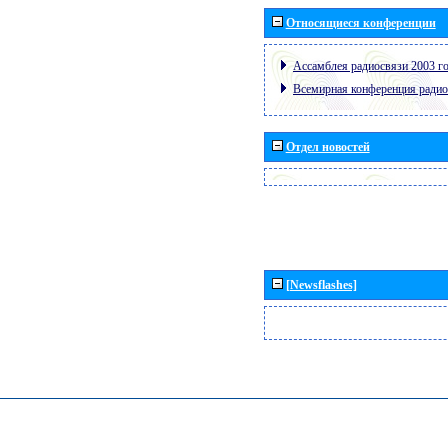
Относящиеся конференции
Ассамблея радиосвязи 2003 го
Всемирная конференция радио
Отдел новостей
[Newsflashes]