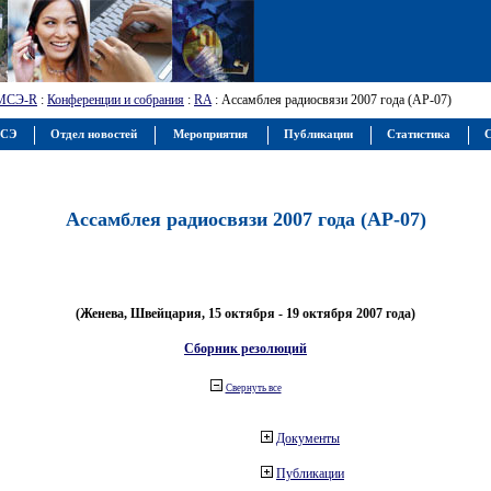
МСЭ-R
:
Конференции и собрания
:
RA
: Ассамблея радиосвязи 2007 года (АР-07)
МСЭ
Отдел новостей
Мероприятия
Публикации
Статистика
С
Ассамблея радиосвязи 2007 года (АР-07)
(Женева, Швейцария, 15 октября - 19 октября 2007 года)
Сборник резолюций
Свернуть все
Документы
Публикации