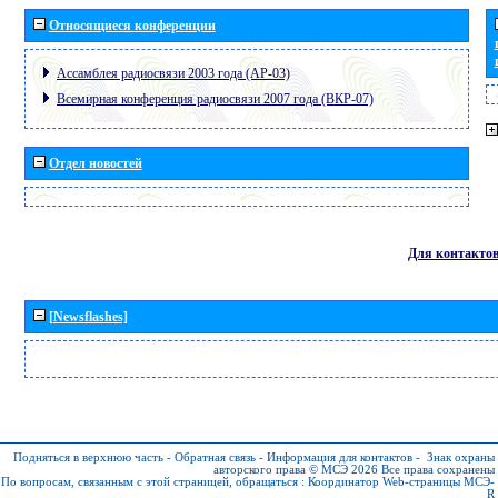
Относящиеся конференции
Ассамблея радиосвязи 2003 года (АР-03)
Всемирная конференция радиосвязи 2007 года (ВКР-07)
Отдел новостей
Для контакто
[Newsflashes]
Подняться в верхнюю часть
-
Обратная связь
-
Информация для контактов
-
Знак охраны
авторского права © МСЭ 2026
Все права сохранены
По вопросам, связанным с этой страницей, обращаться :
Координатор Web-страницы МСЭ-
R