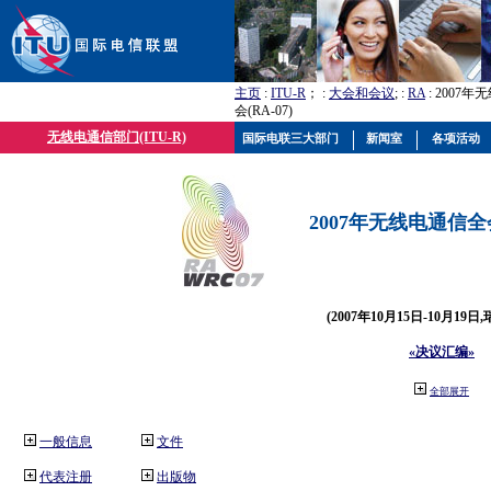
主页
:
ITU-R
； :
大会和会议
; :
RA
: 2007
会(RA-07)
无线电通信部门(ITU-R)
国际电联三大部门
新闻室
各项活动
2007年无线电通信全会(
(2007年10月15日-10月19日
«决议汇编»
全部展开
一般信息
文件
代表注册
出版物