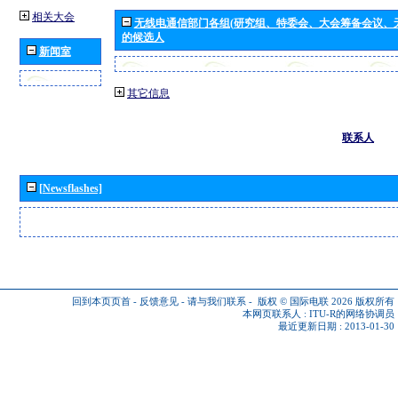
相关大会
无线电通信部门各组(研究组、特委会、大会筹备会议、
的候选人
新闻室
其它信息
联系人
[Newsflashes]
回到本页页首
-
反馈意见
-
请与我们联系
-
版权 © 国际电联 2026
版权所有
本网页联系人 :
ITU-R的网络协调员
最近更新日期 : 2013-01-30