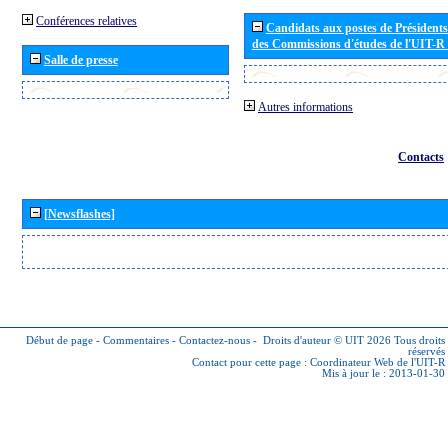
Conférences relatives
Candidats aux postes de Présidents 
des Commissions d'études de l'UIT-R
Salle de presse
Autres informations
Contacts
[Newsflashes]
Début de page
-
Commentaires
-
Contactez-nous
-
Droits d'auteur © UIT 2026
Tous droits
réservés
Contact pour cette page :
Coordinateur Web de l'UIT-R
Mis à jour le : 2013-01-30