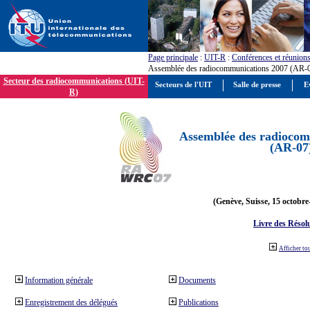
Page principale
:
UIT-R
:
Conférences et réunion
Assemblée des radiocommunications 2007 (AR-
Secteur des radiocommunications (UIT-
Secteurs de l'UIT
Salle de presse
E
R)
Assemblée des radiocom
(AR-07
(Genève, Suisse, 15 octobre
Livre des Résol
Afficher to
Information générale
Documents
Enregistrement des délégués
Publications