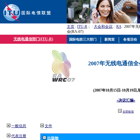
主页
:
ITU-R
； :
大会和会议
; :
RA
: 2007
会(RA-07)
无线电通信部门(ITU-R)
国际电联三大部门
新闻室
各项活动
2007年无线电通信全会(
(2007年10月15日-10月19日
«决议汇编»
全部收缩
一般信息
文件
代表注册
出版物