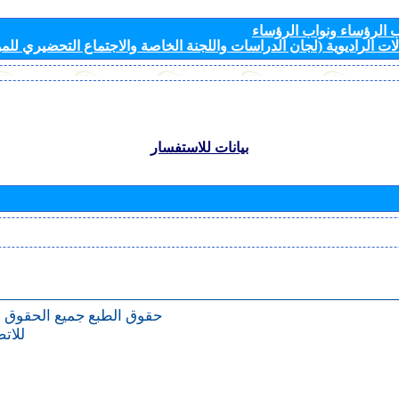
الرؤساء ونواب الرؤساء
ات الراديوية (لجان الدراسات واللجنة الخاصة والاجتماع التحضيري للمؤ
بيانات للاستفسار
حقوق الطبع
جميع الحقوق 
للات