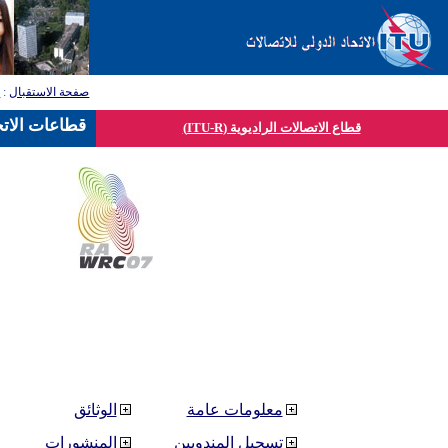
صفحة الاستقبال
:
ق
قطاعات الاتح
قطاع الاتصالات الراديوية (ITU-R)
معلومات عامة
الوثائق
تسجيل المندوبين
المنشورات