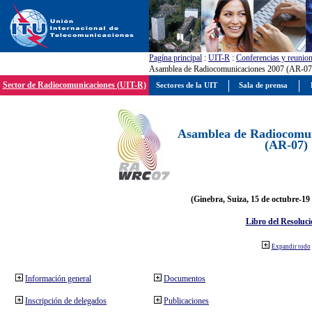
Pagína principal
:
UIT-R
:
Conferencias y reunio
Asamblea de Radiocomunicaciones 2007 (AR-07
Sector de Radiocomunicaciones (UIT-R)
Sectores de la UIT
Sala de prensa
Asamblea de Radiocomun
(AR-07)
(Ginebra, Suiza, 15 de octubre-19
Libro del Resoluci
Expandir todo
Información general
Documentos
Inscripción de delegados
Publicaciones