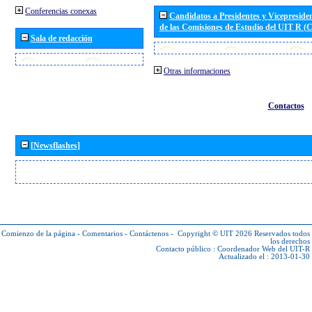
Conferencias conexas
Candidatos a Presidentes y Vicepreside
de las Comisiones de Estudio del UIT R 
Sala de redacción
Otras informaciones
Contactos
[Newsflashes]
Comienzo de la página
-
Comentarios
-
Contáctenos
-
Copyright © UIT 2026
Reservados todos
los derechos
Contacto público :
Coordenador Web del UIT-R
Actualizado el : 2013-01-30