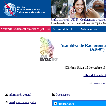
Pagína principal
:
UIT-R
:
Conferencias y reunio
Asamblea de Radiocomunicaciones 2007 (AR-07
Sector de Radiocomunicaciones (UIT-R)
Sectores de la UIT
Sala de prensa
Asamblea de Radiocomun
(AR-07)
(Ginebra, Suiza, 15 de octubre-19
Libro del Resoluci
Contraer todo
Información general
Documentos
Inscripción de delegados
Publicaciones