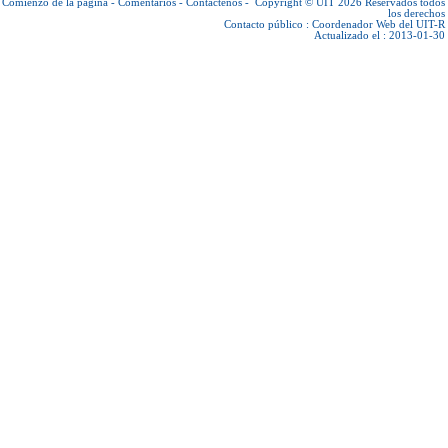
Comienzo de la página
-
Comentarios
-
Contáctenos
-
Copyright © UIT 2026
Reservados todos
los derechos
Contacto público :
Coordenador Web del UIT-R
Actualizado el : 2013-01-30