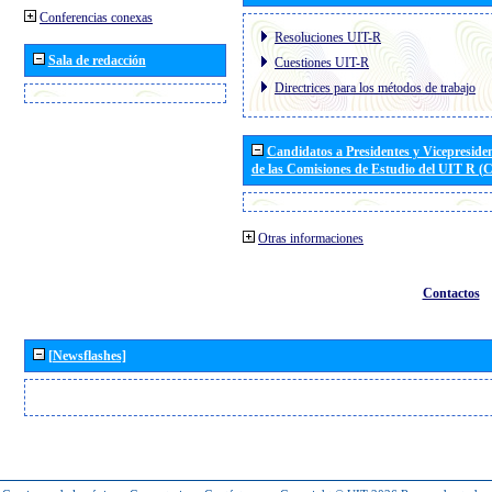
Conferencias conexas
Resoluciones UIT-R
Sala de redacción
Cuestiones UIT-R
Directrices para los métodos de trabajo
Candidatos a Presidentes y Vicepreside
de las Comisiones de Estudio del UIT R 
Otras informaciones
Contactos
[Newsflashes]