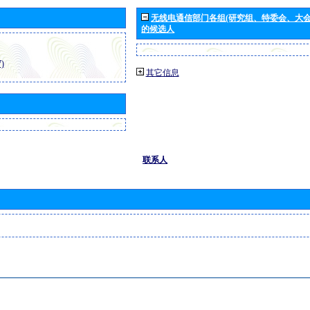
无线电通信部门各组(研究组、特委会、大
的候选人
)
其它信息
联系人