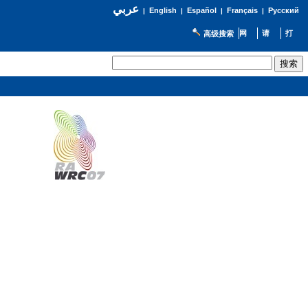
عربي
English
Español
Français
Русский
|
|
|
|
高级搜索