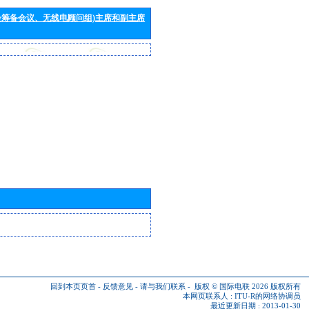
会筹备会议、无线电顾问组)主席和副主席
回到本页页首
-
反馈意见
-
请与我们联系
-
版权 © 国际电联 2026
版权所有
本网页联系人 :
ITU-R的网络协调员
最近更新日期 : 2013-01-30