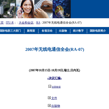
主页
:
ITU-R
； :
大会和会议
; :
RA
: 2007年无线电通信全会(RA-07)
国际电联三大部门
新闻室
各项活动
出版物
统计数字
国际电联简介
2007年无线电通信全会(RA-07)
(2007年10月15日-10月19日,瑞士,日内瓦)
«决议汇编»
全部收缩
文件
出版物