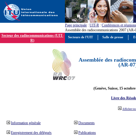
Page principale
:
UIT-R
:
Conférences et réunion
Assemblée des radiocommunications 2007 (AR-
Secteur des radiocommunications (UIT-
Secteurs de l'UIT
Salle de presse
E
R)
Assemblée des radiocom
(AR-07
(Genève, Suisse, 15 octobre
Livre des Résol
Afficher to
Information générale
Documents
Enregistrement des délégués
Publications