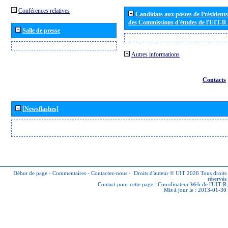
Conférences relatives
Candidats aux postes de Présidents 
des Commissions d'études de l'UIT-R
Salle de presse
Autres informations
Contacts
[Newsflashes]
Début de page
-
Commentaires
-
Contactez-nous
-
Droits d'auteur © UIT 2026
Tous droits
réservés
Contact pour cette page :
Coordinateur Web de l'UIT-R
Mis à jour le : 2013-01-30