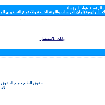
الرؤساء ونواب الرؤساء
ات الراديوية (لجان الدراسات واللجنة الخاصة والاجتماع التحضيري للمؤ
بيانات للاستفسار
حقوق الطبع
جميع الحقوق 
للات