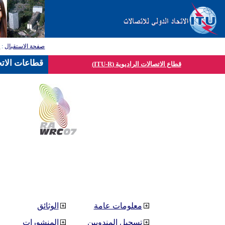
صفحة الاستقبال
:
ق
قطاعات الاتح
قطاع الاتصالات الراديوية (ITU-R)
معلومات عامة
الوثائق
تسجيل المندوبين
المنشورات