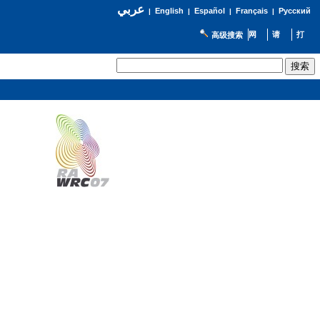
عربي
English
Español
Français
Русский
|
|
|
|
高级搜索