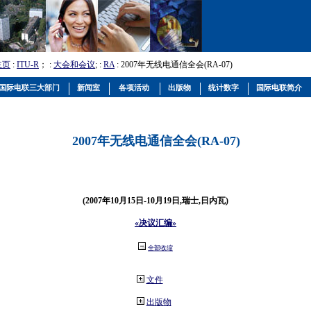
主页
:
ITU-R
； :
大会和会议
; :
RA
: 2007年无线电通信全会(RA-07)
国际电联三大部门
新闻室
各项活动
出版物
统计数字
国际电联简介
2007年无线电通信全会(RA-07)
(2007年10月15日-10月19日,瑞士,日内瓦)
«决议汇编»
全部收缩
文件
出版物