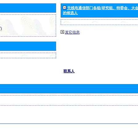
无线电通信部门各组(研究组、特委会、大
的候选人
)
其它信息
联系人