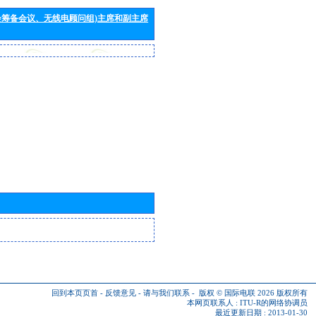
会筹备会议、无线电顾问组)主席和副主席
回到本页页首
-
反馈意见
-
请与我们联系
-
版权 © 国际电联 2026
版权所有
本网页联系人 :
ITU-R的网络协调员
最近更新日期 : 2013-01-30