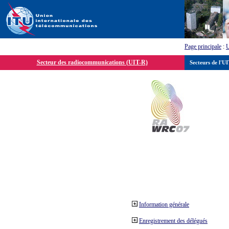
Page principale
:
Secteur des radiocommunications (UIT-R)
Secteurs de l'U
Information générale
Enregistrement des délégués