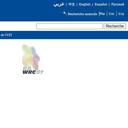
عربي
English
Español
Русский
|
中文
|
|
|
Recherche avancée
 de l'UIT