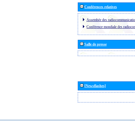
Conférences relatives
Assembée des radiocommunicati
Conférence mondiale des radioc
Salle de presse
[Newsflashes]