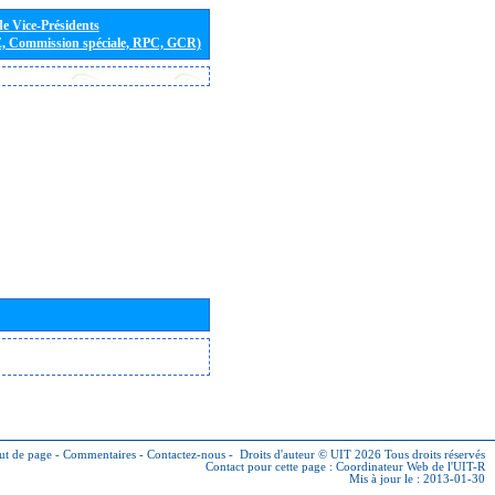
de Vice-Présidents
E, Commission spéciale, RPC, GCR)
ut de page
-
Commentaires
-
Contactez-nous
-
Droits d'auteur © UIT 2026
Tous droits réservés
Contact pour cette page :
Coordinateur Web de l'UIT-R
Mis à jour le : 2013-01-30