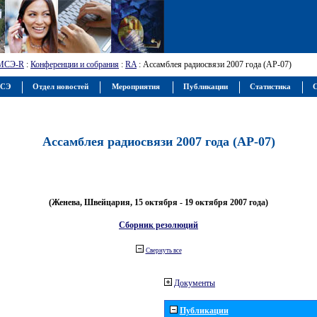
МСЭ-R
:
Конференции и собрания
:
RA
: Ассамблея радиосвязи 2007 года (АР-07)
МСЭ
Отдел новостей
Мероприятия
Публикации
Статистика
С
Ассамблея радиосвязи 2007 года (АР-07)
(Женева, Швейцария, 15 октября - 19 октября 2007 года)
Сборник резолюций
Свернуть все
Документы
Публикации