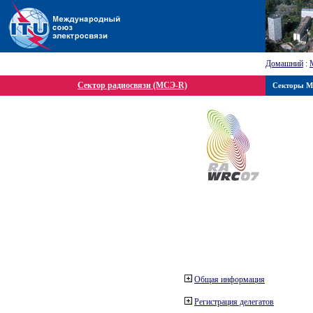
Домашний
:
Сектор радиосвязи (МСЭ-R)
Секторы 
Общая информация
Регистрация делегатов