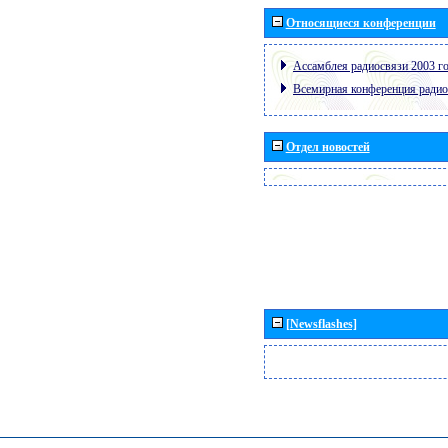
Относящиеся конференции
Ассамблея радиосвязи 2003 го
Всемирная конференция радио
Отдел новостей
[Newsflashes]