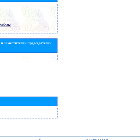
работы
и заместителей председателей