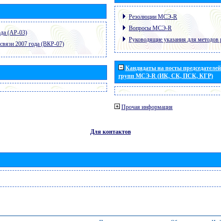
Резолюции МСЭ-R
Вопросы МСЭ-R
да (АР-03)
Руководящие указания для методов 
связи 2007 года (ВКР-07)
Кандидаты на посты председателей 
групп МСЭ-R (ИК, СК, ПСК, КГР)
Прочая информация
Для контактов