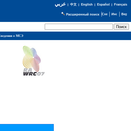
عربي
English
Español
Français
|
中文
|
|
|
Расширенный поиск
ведения о МСЭ