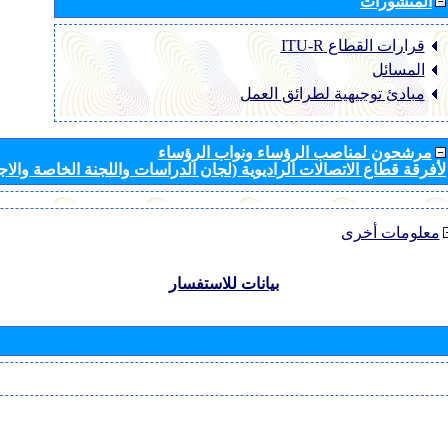
المنشورات
قرارات القطاع ‏ITU-R
المسائل
مبادئ توجيهية لطرائق العمل
مرشحون لمناصب الرؤساء ونواب الرؤساء
لأفرقة قطاع الاتصالات الراديوية (لجان الدراسات واللجنة الخاصة والا
معلومات أخرى
بيانات للاستفسار