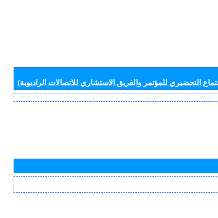
جتماع التحضيري للمؤتمر والفريق الاستشاري للاتصالات الراديوية)