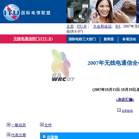
主页
:
ITU-R
； :
大会和会议
; :
RA
: 2007
会(RA-07)
无线电通信部门(ITU-R)
国际电联三大部门
新闻室
各项活动
2007年无线电通信全会(
(2007年10月15日-10月19日
«决议汇编»
全部收缩
一般信息
文件
代表注册
出版物