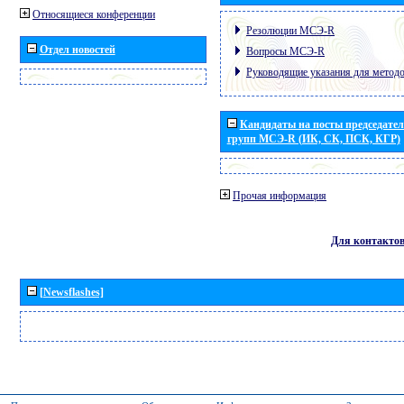
Относящиеся конференции
Резолюции МСЭ-R
Отдел новостей
Вопросы МСЭ-R
Руководящие указания для метод
Кандидаты на посты председател
групп МСЭ-R (ИК, СК, ПСК, КГР)
Прочая информация
Для контакто
[Newsflashes]