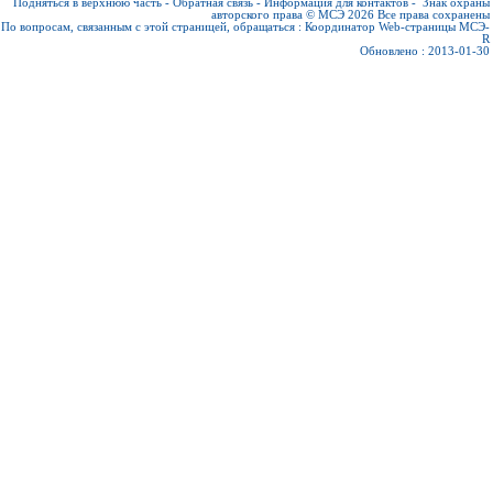
Подняться в верхнюю часть
-
Обратная связь
-
Информация для контактов
-
Знак охраны
авторского права © МСЭ 2026
Все права сохранены
По вопросам, связанным с этой страницей, обращаться :
Координатор Web-страницы МСЭ-
R
Обновлено : 2013-01-30