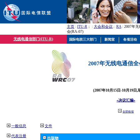
主页
:
ITU-R
； :
大会和会议
; :
RA
: 2007
会(RA-07)
无线电通信部门(ITU-R)
国际电联三大部门
新闻室
各项活动
2007年无线电通信全会(
(2007年10月15日-10月19日
«决议汇编»
全部收缩
一般信息
文件
代表注册
出版物