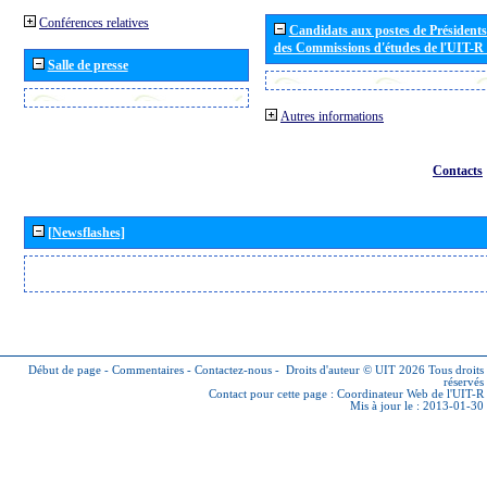
Conférences relatives
Candidats aux postes de Présidents 
des Commissions d'études de l'UIT-R
Salle de presse
Autres informations
Contacts
[Newsflashes]
Début de page
-
Commentaires
-
Contactez-nous
-
Droits d'auteur © UIT 2026
Tous droits
réservés
Contact pour cette page :
Coordinateur Web de l'UIT-R
Mis à jour le : 2013-01-30