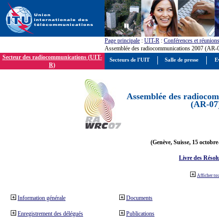
Page principale
:
UIT-R
:
Conférences et réunion
Assemblée des radiocommunications 2007 (AR-
Secteur des radiocommunications (UIT-
Secteurs de l'UIT
Salle de presse
E
R)
Assemblée des radiocom
(AR-07
(Genève, Suisse, 15 octobre
Livre des Résol
Afficher to
Information générale
Documents
Enregistrement des délégués
Publications