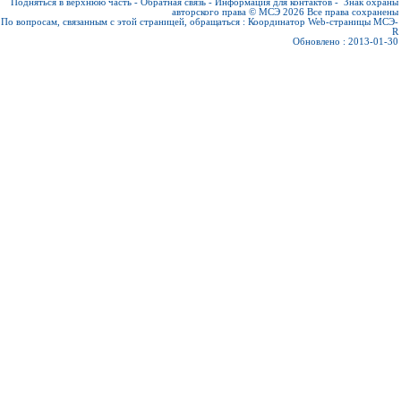
Подняться в верхнюю часть
-
Обратная связь
-
Информация для контактов
-
Знак охраны
авторского права © МСЭ 2026
Все права сохранены
По вопросам, связанным с этой страницей, обращаться :
Координатор Web-страницы МСЭ-
R
Обновлено : 2013-01-30