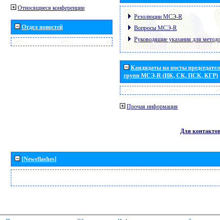
Относящиеся конференции
Резолюции МСЭ-R
Отдел новостей
Вопросы МСЭ-R
Руководящие указания для метод
Кандидаты на посты председател
групп МСЭ-R (ИК, СК, ПСК, КГР)
Прочая информация
Для контакто
[Newsflashes]