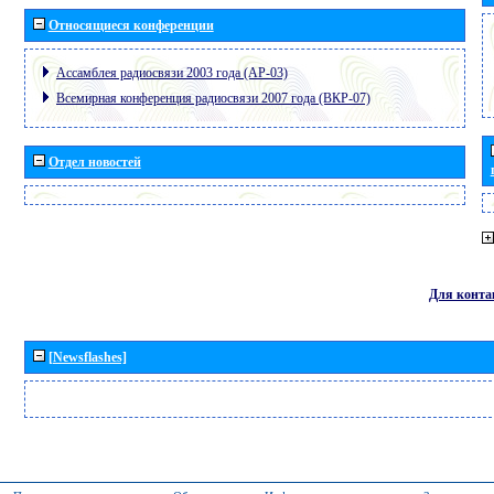
Относящиеся конференции
Ассамблея радиосвязи 2003 года (АР-03)
Всемирная конференция радиосвязи 2007 года (ВКР-07)
Отдел новостей
Для конта
[Newsflashes]