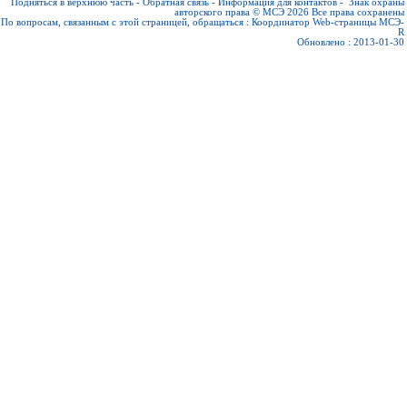
Подняться в верхнюю часть
-
Обратная связь
-
Информация для контактов
-
Знак охраны
авторского права © МСЭ 2026
Все права сохранены
По вопросам, связанным с этой страницей, обращаться :
Координатор Web-страницы МСЭ-
R
Обновлено : 2013-01-30