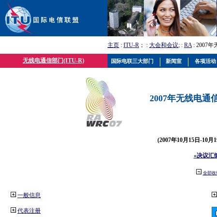
主页
:
ITU-R
； :
大会和会议
; :
RA
: 2007
无线电通信部门(ITU-R)
国际电联三大部门
新闻室
各项活动
2007年无线电通信
(2007年10月15日-10
«决议汇
全部收
一般信息
代表注册