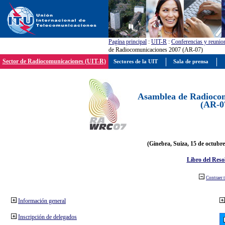
Pagína principal
:
UIT-R
:
Conferencias y reunio
de Radiocomunicaciones 2007 (AR-07)
Sector de Radiocomunicaciones (UIT-R)
Sectores de la UIT
Sala de prensa
Asamblea de Radiocom
(AR-0
(Ginebra, Suiza, 15 de octubre
Libro del Reso
Contraer 
Información general
Inscripción de delegados