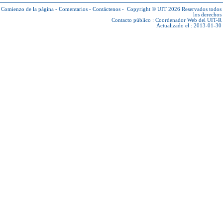
Comienzo de la página
-
Comentarios
-
Contáctenos
-
Copyright © UIT 2026
Reservados todos
los derechos
Contacto público :
Coordenador Web del UIT-R
Actualizado el : 2013-01-30