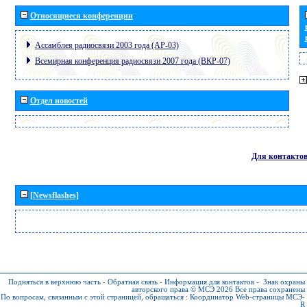
Относящиеся конференции
Ассамблея радиосвязи 2003 года (АР-03)
Всемирная конференция радиосвязи 2007 года (ВКР-07)
Отдел новостей
Для контакто
[Newsflashes]
Подняться в верхнюю часть
-
Обратная связь
-
Информация для контактов
-
Знак охраны
авторского права © МСЭ 2026
Все права сохранены
По вопросам, связанным с этой страницей, обращаться :
Координатор Web-страницы МСЭ-
R