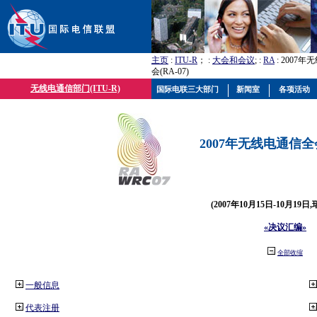
主页
:
ITU-R
； :
大会和会议
; :
RA
: 2007
会(RA-07)
无线电通信部门(ITU-R)
国际电联三大部门
新闻室
各项活动
2007年无线电通信全会(
(2007年10月15日-10月19日
«决议汇编»
全部收缩
一般信息
代表注册