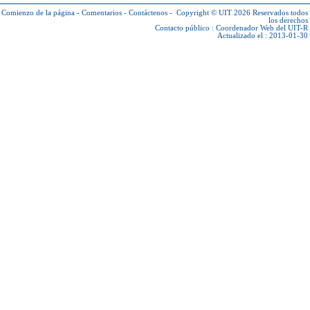
Comienzo de la página
-
Comentarios
-
Contáctenos
-
Copyright © UIT 2026
Reservados todos
los derechos
Contacto público :
Coordenador Web del UIT-R
Actualizado el : 2013-01-30