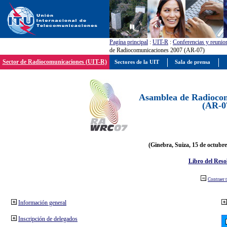
Pagína principal
:
UIT-R
:
Conferencias y reunio
de Radiocomunicaciones 2007 (AR-07)
Sector de Radiocomunicaciones (UIT-R)
Sectores de la UIT
Sala de prensa
Asamblea de Radiocom
(AR-0
(Ginebra, Suiza, 15 de octubre
Libro del Reso
Contraer 
Información general
Inscripción de delegados