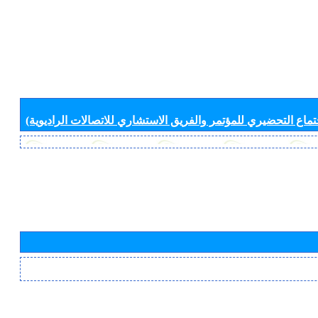
جتماع التحضيري للمؤتمر والفريق الاستشاري للاتصالات الراديوية)