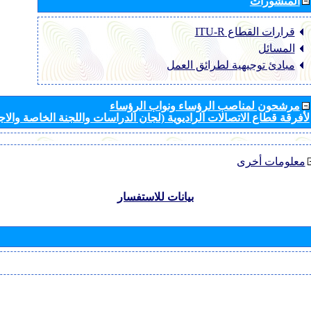
المنشورات
قرارات القطاع ‏ITU-R
المسائل
مبادئ توجيهية لطرائق العمل
مرشحون لمناصب الرؤساء ونواب الرؤساء
لأفرقة قطاع الاتصالات الراديوية (لجان الدراسات واللجنة الخاصة والا
معلومات أخرى
بيانات للاستفسار