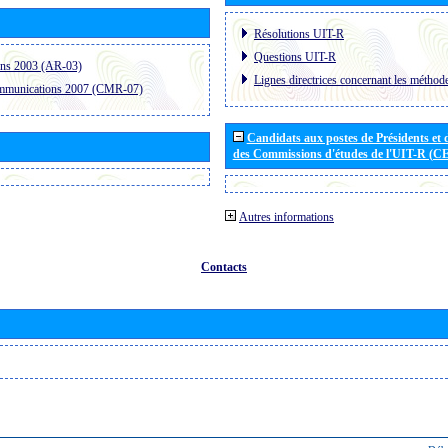
Résolutions UIT-R
Questions UIT-R
ons 2003 (AR-03)
Lignes directrices concernant les méthode
ommunications 2007 (CMR-07)
Candidats aux postes de Présidents et 
des Commissions d'études de l'UIT-R (C
Autres informations
Contacts