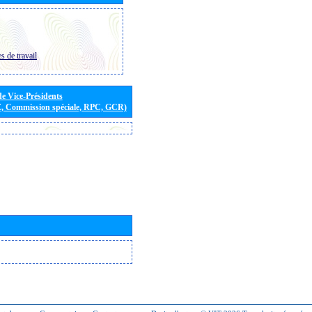
s de travail
de Vice-Présidents
E, Commission spéciale, RPC, GCR)