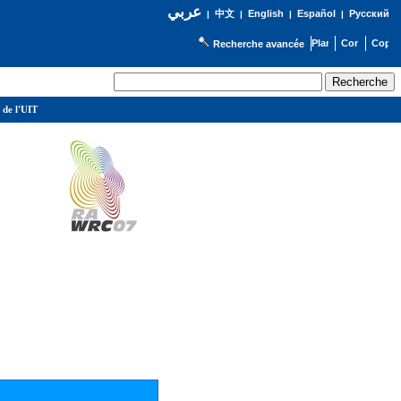
عربي
English
Español
Русский
|
中文
|
|
|
Recherche avancée
 de l'UIT