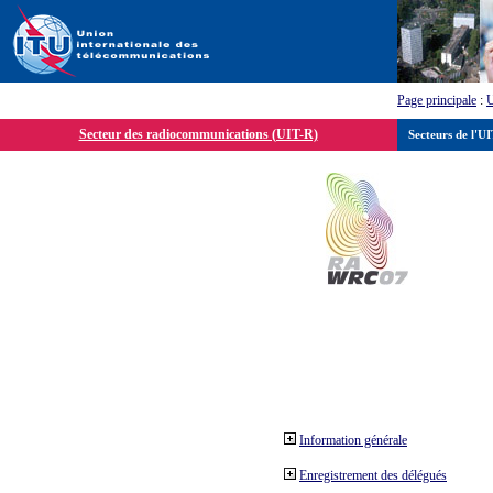
Page principale
:
Secteur des radiocommunications (UIT-R)
Secteurs de l'U
Information générale
Enregistrement des délégués