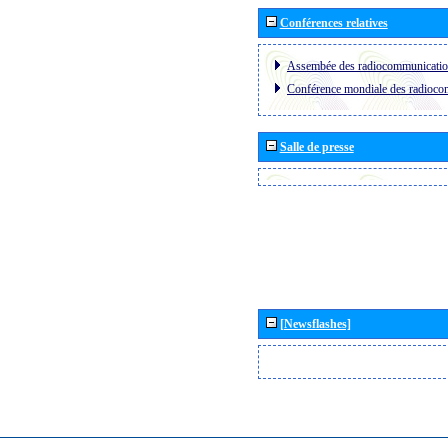
Conférences relatives
Assembée des radiocommunicati
Conférence mondiale des radioc
Salle de presse
[Newsflashes]