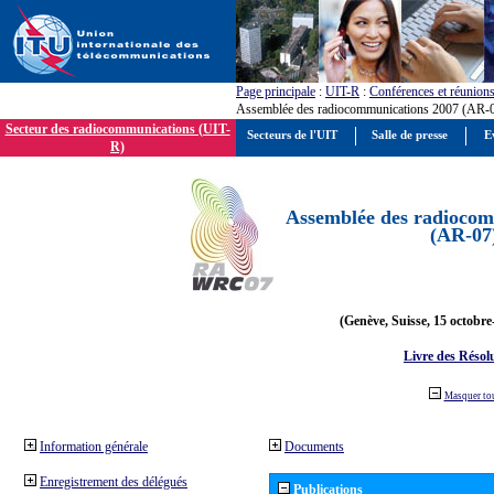
Page principale
:
UIT-R
:
Conférences et réunion
Assemblée des radiocommunications 2007 (AR-
Secteur des radiocommunications (UIT-
Secteurs de l'UIT
Salle de presse
E
R)
Assemblée des radiocom
(AR-07
(Genève, Suisse, 15 octobre
Livre des Résol
Masquer to
Information générale
Documents
Enregistrement des délégués
Publications