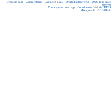
Début de page
-
Commentaires
-
Contactez-nous
-
Droits d'auteur © UIT 2026
Tous droits
réservés
Contact pour cette page :
Coordinateur Web de l'UIT-R
Mis à jour le : 2013-01-30