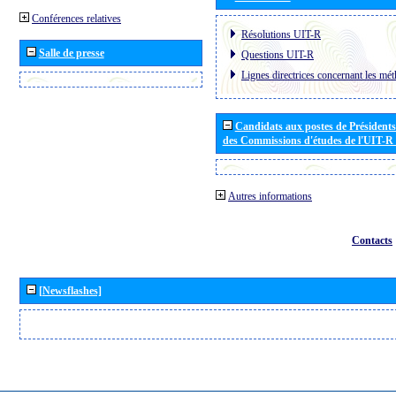
Conférences relatives
Résolutions UIT-R
Salle de presse
Questions UIT-R
Lignes directrices concernant les mét
Candidats aux postes de Présidents 
des Commissions d'études de l'UIT-R
Autres informations
Contacts
[Newsflashes]