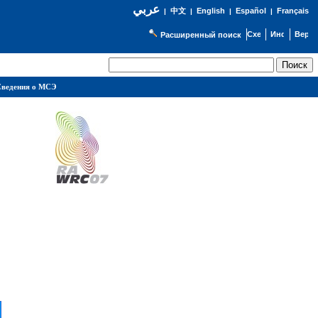
عربي
English
Español
Français
|
中文
|
|
|
Расширенный поиск
ведения о МСЭ