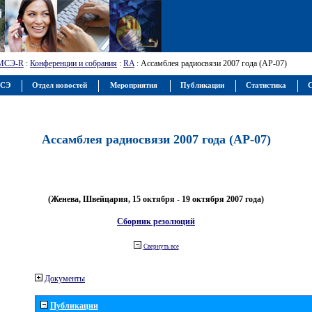
МСЭ-R
:
Конференции и собрания
:
RA
: Ассамблея радиосвязи 2007 года (АР-07)
МСЭ
Отдел новостей
Мероприятия
Публикации
Статистика
С
Ассамблея радиосвязи 2007 года (АР-07)
(Женева, Швейцария, 15 октября - 19 октября 2007 года)
Сборник резолюций
Свернуть все
Документы
Публикации