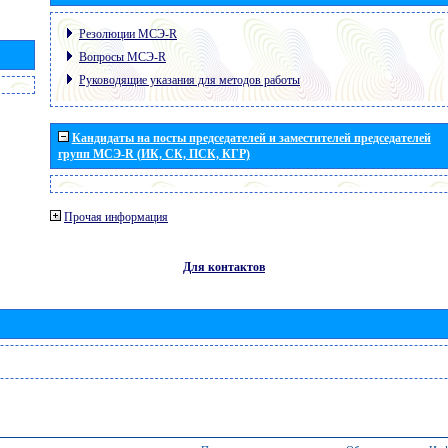
Резолюции МСЭ-R
Вопросы МСЭ-R
Руководящие указания для методов работы
Кандидаты на посты председателей и заместителей председателей
групп МСЭ-R (ИК, СК, ПСК, КГР)
Прочая информация
Для контактов