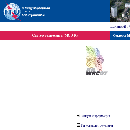
Домашний
:
Сектор радиосвязи (МСЭ-R)
Секторы 
Общая информация
Регистрация делегатов