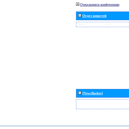
Относящиеся конференции
Отдел новостей
[Newsflashes]