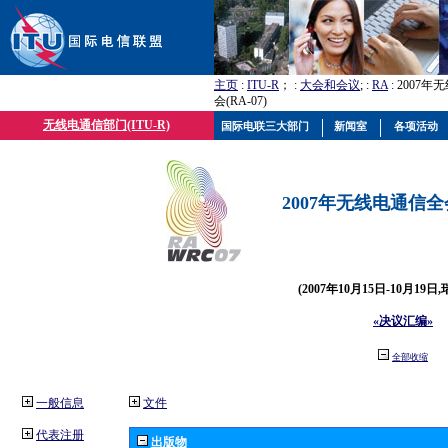
主页
:
ITU-R
； :
大会和会议
; :
RA
: 2007
会(RA-07)
无线电通信部门(ITU-R)
国际电联三大部门
新闻室
各项活动
2007年无线电通信全会(
(2007年10月15日-10月19日
«决议汇编»
全部收缩
一般信息
文件
代表注册
出版物