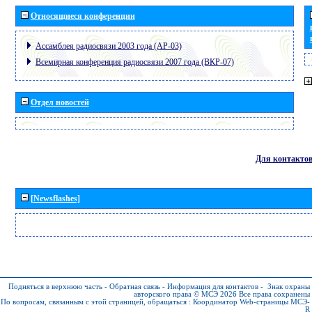
Относящиеся конференции
Ассамблея радиосвязи 2003 года (АР-03)
Всемирная конференция радиосвязи 2007 года (ВКР-07)
Отдел новостей
Для контакто
[Newsflashes]
Подняться в верхнюю часть
-
Обратная связь
-
Информация для контактов
-
Знак охраны
авторского права © МСЭ 2026
Все права сохранены
По вопросам, связанным с этой страницей, обращаться :
Координатор Web-страницы МСЭ-
R