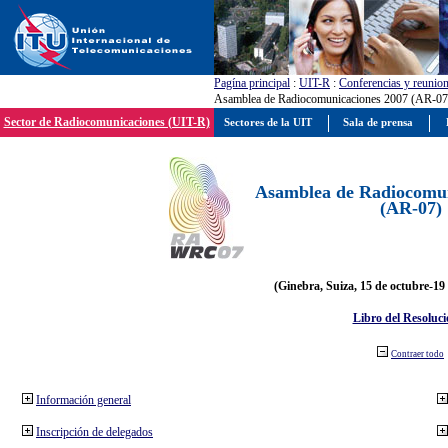
Pagína principal
:
UIT-R
:
Conferencias y reunio
Asamblea de Radiocomunicaciones 2007 (AR-07
Sector de Radiocomunicaciones (UIT-R)
Sectores de la UIT
Sala de prensa
Asamblea de Radiocomun
(AR-07)
(Ginebra, Suiza, 15 de octubre-19
Libro del Resoluci
Contraer todo
Información general
Inscripción de delegados