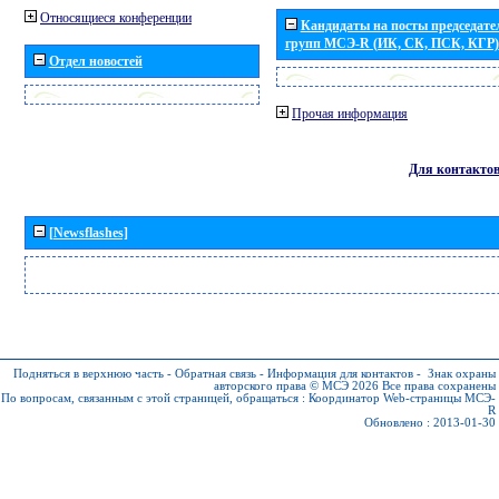
Относящиеся конференции
Кандидаты на посты председател
групп МСЭ-R (ИК, СК, ПСК, КГР)
Отдел новостей
Прочая информация
Для контакто
[Newsflashes]
Подняться в верхнюю часть
-
Обратная связь
-
Информация для контактов
-
Знак охраны
авторского права © МСЭ 2026
Все права сохранены
По вопросам, связанным с этой страницей, обращаться :
Координатор Web-страницы МСЭ-
R
Обновлено : 2013-01-30