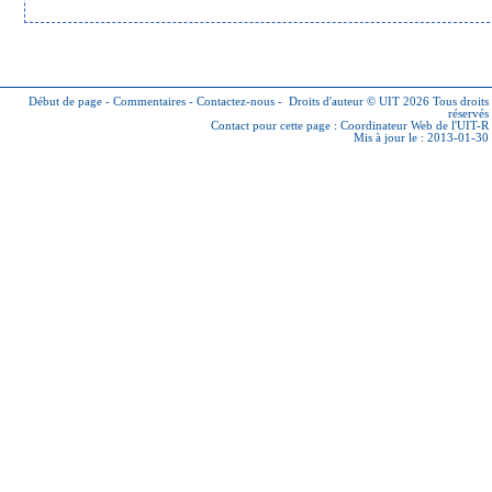
Début de page
-
Commentaires
-
Contactez-nous
-
Droits d'auteur © UIT 2026
Tous droits
réservés
Contact pour cette page :
Coordinateur Web de l'UIT-R
Mis à jour le : 2013-01-30