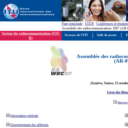
Page principale
:
UIT-R
:
Conférences et réunion
Assemblée des radiocommunications 2007 (AR-
Secteur des radiocommunications (UIT-
Secteurs de l'UIT
Salle de presse
E
R)
Assemblée des radioco
(AR-0
(Genève, Suisse, 15 octob
Livre des Réso
Masquer 
Information générale
Enregistrement des délégués