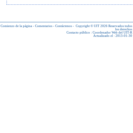
Comienzo de la página
-
Comentarios
-
Contáctenos
-
Copyright © UIT 2026
Reservados todos
los derechos
Contacto público :
Coordenador Web del UIT-R
Actualizado el : 2013-01-30