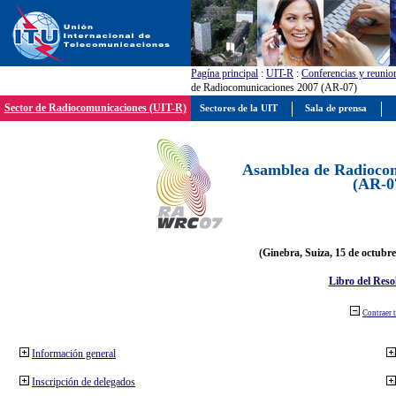
Pagína principal
:
UIT-R
:
Conferencias y reunio
de Radiocomunicaciones 2007 (AR-07)
Sector de Radiocomunicaciones (UIT-R)
Sectores de la UIT
Sala de prensa
Asamblea de Radiocom
(AR-0
(Ginebra, Suiza, 15 de octubre
Libro del Reso
Contraer 
Información general
Inscripción de delegados