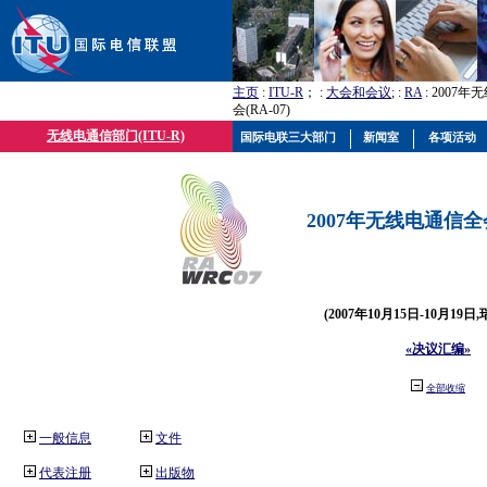
主页
:
ITU-R
； :
大会和会议
; :
RA
: 2007
会(RA-07)
无线电通信部门(ITU-R)
国际电联三大部门
新闻室
各项活动
2007年无线电通信全会(
(2007年10月15日-10月19日
«决议汇编»
全部收缩
一般信息
文件
代表注册
出版物