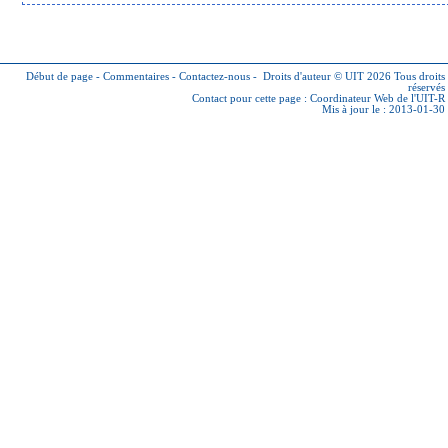
Début de page
-
Commentaires
-
Contactez-nous
-
Droits d'auteur © UIT 2026
Tous droits
réservés
Contact pour cette page :
Coordinateur Web de l'UIT-R
Mis à jour le : 2013-01-30