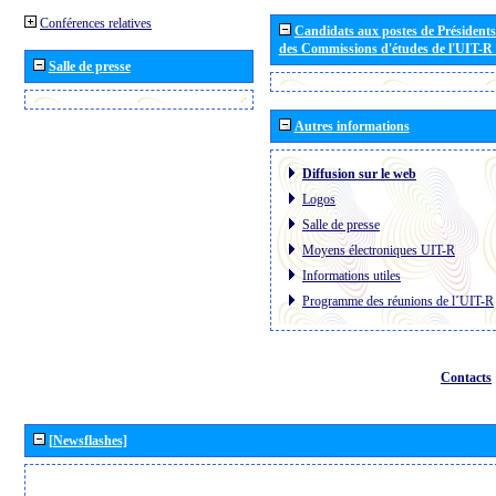
Conférences relatives
Candidats aux postes de Présidents 
des Commissions d'études de l'UIT-R
Salle de presse
Autres informations
Diffusion sur le web
Logos
Salle de presse
Moyens électroniques UIT-R
Informations utiles
Programme des réunions de l´UIT-R
Contacts
[Newsflashes]