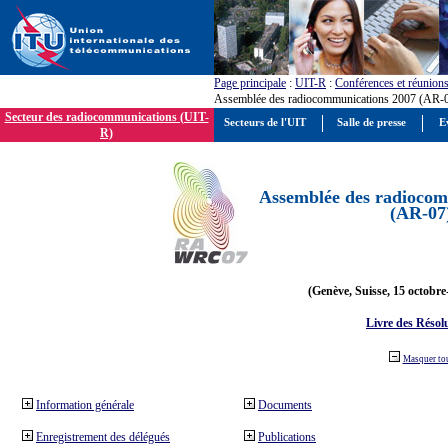
Page principale
:
UIT-R
:
Conférences et réunion
Assemblée des radiocommunications 2007 (AR-
Secteur des radiocommunications (UIT-
Secteurs de l'UIT
Salle de presse
E
R)
Assemblée des radiocom
(AR-07
(Genève, Suisse, 15 octobre
Livre des Résol
Masquer to
Information générale
Documents
Enregistrement des délégués
Publications